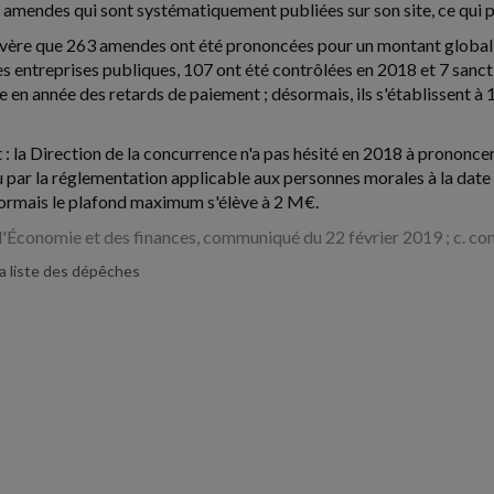
amendes qui sont systématiquement publiées sur son site, ce qui p
'avère que 263 amendes ont été prononcées pour un montant globa
s entreprises publiques, 107 ont été contrôlées en 2018 et 7 sanc
e en année des retards de paiement ; désormais, ils s'établissent à
 : la Direction de la concurrence n'a pas hésité en 2018 à prononcer
par la réglementation applicable aux personnes morales à la date des
ormais le plafond maximum s'élève à 2 M€.
l'Économie et des finances, communiqué du 22 février 2019 ; c. com
la liste des dépêches