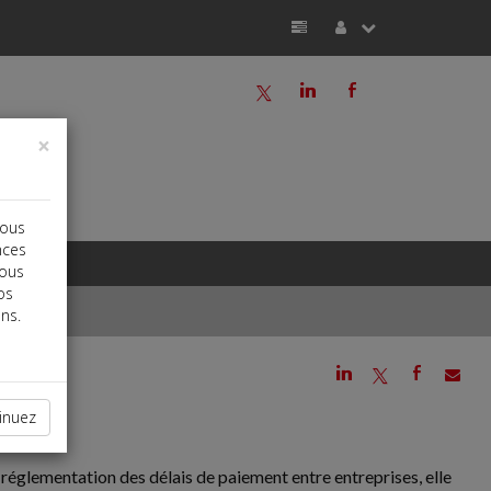
a
j
b
×
vous
nces
vous
os
ns.
j
a
b
inuez
réglementation des délais de paiement entre entreprises, elle