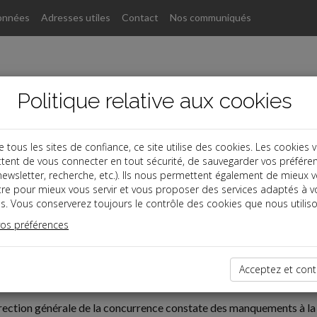
onnées
Adresses utiles
Contact
Nos communiqués
Politique relative aux cookies
ous les sites de confiance, ce site utilise des cookies. Les cookies 
tent de vous connecter en tout sécurité, de sauvegarder vos préfére
, newsletter, recherche, etc.). Ils nous permettent également de mieux 
tre pour mieux vous servir et vous proposer des services adaptés à v
s. Vous conserverez toujours le contrôle des cookies que nous utiliso
vos préférences
ires
03-18
Acceptez et cont
 PAIEMENT INTERENTREPRISES
rection générale de la concurrence constate des manquements à la 