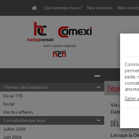
Qui sommes-nous ?
Nos missions
Nos coord
Comme t
permet
Base documentaire
(veille
connai
Dépêches
Thémes des Dépêches
attente
Fiscal TPE
Gérer 
Social
Vie des affa
Date: 2019-
Vie des affaires
Consultation par mois
DÉLAIS DE
Juillet 2026
Lorsque la Di
Juin 2026