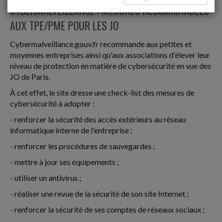
CYBERMALVEILLANCE : MESURES RECOMMANDÉES
AUX TPE/PME POUR LES JO
Cybermalveillance.gouv.fr recommande aux petites et
moyennes entreprises ainsi qu'aux associations d'élever leur
niveau de protection en matière de cybersécurité en vue des
JO de Paris.
À cet effet, le site dresse une check-list des mesures de
cybersécurité à adopter :
- renforcer la sécurité des accès extérieurs au réseau
informatique interne de l'entreprise ;
- renforcer les procédures de sauvegardes ;
- mettre à jour ses équipements ;
- utiliser un antivirus ;
- réaliser une revue de la sécurité de son site Internet ;
- renforcer la sécurité de ses comptes de réseaux sociaux ;