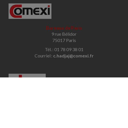
Bureaux de Paris
9 rue Bélidor
75017 Paris
Tél. : 01 78 09 38 01
Courriel :
c.hadjaj@comexi.fr
Bureaux de Savigny-sur-Orge
32 avenue des Écoles
91600 Savigny-sur-Orge