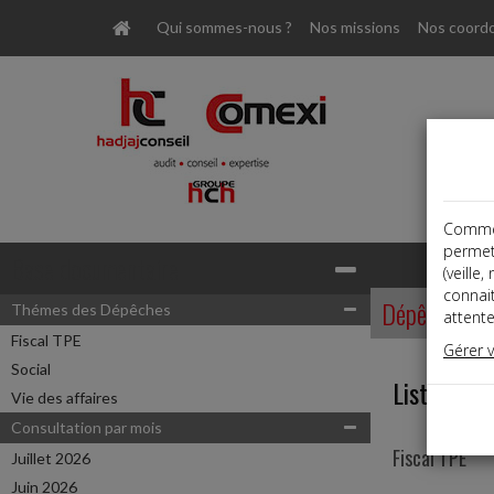
Qui sommes-nous ?
Nos missions
Nos coord
Comme t
permet
Base documentaire
(veille
connai
Dépêches
Thémes des Dépêches
attente
Fiscal TPE
Gérer 
Social
Liste des 
Vie des affaires
Consultation par mois
Fiscal TPE
Juillet 2026
Juin 2026