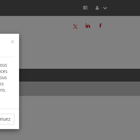
a
j
b
×
vous
nces
vous
os
ns.
inuez