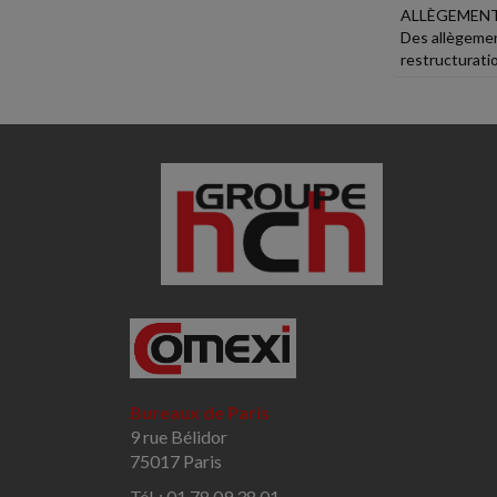
ALLÈGEMENT
Des allègemen
restructuratio
Bureaux de Paris
9 rue Bélidor
75017 Paris
Tél. : 01 78 09 38 01