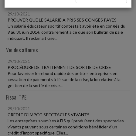
Social
29/10/2021
PROUVER QUE LE SALARIÉ A PRIS SES CONGÉS PAYÉS
Un salarié éducateur sportif contestait avoir été en congés du
9 au 30 juin 2014, contrairement à ce que son bulletin de paie
indiquait. Il réclamait une...
Vie des affaires
29/10/2021
PROCÉDURE DE TRAITEMENT DE SORTIE DE CRISE
Pour favoriser le rebond rapide des petites entreprises en
cessation de paiements à l'issue de la crise, la loi relative à la
gestion de la sortie de crise...
Fiscal TPE
29/10/2021
CRÉDIT D'IMPÔT SPECTACLES VIVANTS
Les entreprises soumises à l'IS qui produisent des spectacles
vivants peuvent sous certaines conditions bénéficier d'un
crédit d'impôt spécifique. Elles...