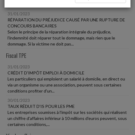
Vie des affaires
31/01/2023
RÉPARATION DU PRÉJUDICE CAUSÉ PAR UNE RUPTURE DE
CONCOURS BANCAIRES
Selon le principe de la réparation intégrale du préjudice,
l'indemnité doit réparer tout le dommage, mais rien que le
dommage. Si la victime ne doit pas...
Fiscal TPE
31/01/2023
CRÉDIT D'IMPÔT EMPLOI À DOMICILE
Les particuliers qui emploient un salarié à domicile, en direct ou
via un organisme ou une association, peuvent sous certaines
conditions profiter d'un...
30/01/2023
TAUX RÉDUIT D'IS POUR LES PME
Les entreprises soumises à l'impôt sur les sociétés qui réalisent
un chiffre d'affaires inférieur à 10 millions d'euros peuvent, sous
certaines conditions,...