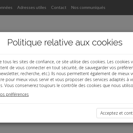
onnées
Adresses utiles
Contact
Nos communiqués
Politique relative aux cookies
ous les sites de confiance, ce site utilise des cookies. Les cookies 
tent de vous connecter en tout sécurité, de sauvegarder vos préfére
, newsletter, recherche, etc.). Ils nous permettent également de mieux 
tre pour mieux vous servir et vous proposer des services adaptés à v
s. Vous conserverez toujours le contrôle des cookies que nous utiliso
vos préférences
dernières dépêches
Acceptez et cont