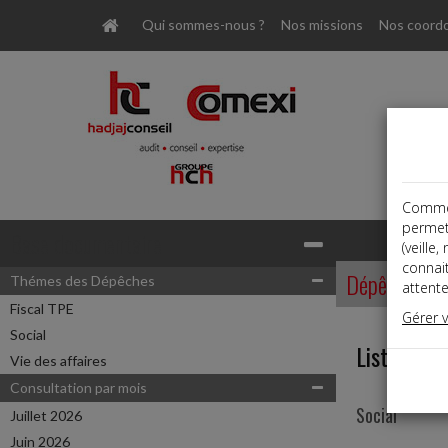
Qui sommes-nous ?
Nos missions
Nos coord
Comme t
permet
Base documentaire
(veille
connai
Dépêches
Thémes des Dépêches
attente
Fiscal TPE
Gérer 
Social
Liste des 
Vie des affaires
Consultation par mois
Social
Juillet 2026
Juin 2026