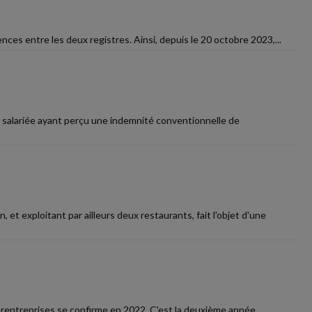
ences entre les deux registres. Ainsi, depuis le 20 octobre 2023,...
La salariée ayant perçu une indemnité conventionnelle de
et exploitant par ailleurs deux restaurants, fait l'objet d'une
erentreprises se confirme en 2022. C'est la deuxième année