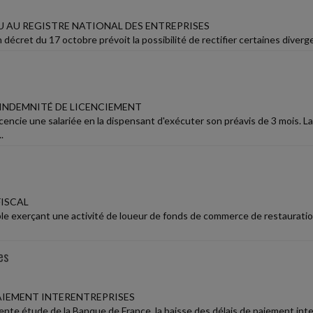
 AU REGISTRE NATIONAL DES ENTREPRISES
 décret du 17 octobre prévoit la possibilité de rectifier certaines diverg
'INDEMNITÉ DE LICENCIEMENT
icencie une salariée en la dispensant d'exécuter son préavis de 3 mois. 
.
ISCAL
e exerçant une activité de loueur de fonds de commerce de restauration, 
es
PAIEMENT INTERENTREPRISES
ente étude de la Banque de France, la baisse des délais de paiement int