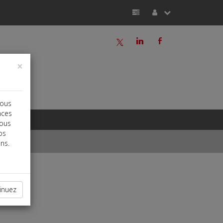
a
j
b
×
vous
nces
vous
os
ns.
inuez