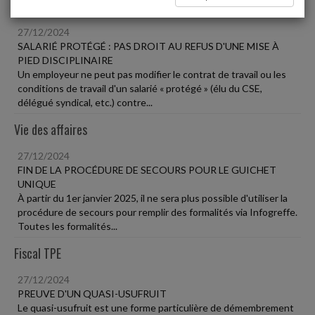
Social
27/12/2024
SALARIÉ PROTÉGÉ : PAS DROIT AU REFUS D'UNE MISE À
PIED DISCIPLINAIRE
Un employeur ne peut pas modifier le contrat de travail ou les
conditions de travail d'un salarié « protégé » (élu du CSE,
délégué syndical, etc.) contre...
Vie des affaires
27/12/2024
FIN DE LA PROCÉDURE DE SECOURS POUR LE GUICHET
UNIQUE
À partir du 1er janvier 2025, il ne sera plus possible d'utiliser la
procédure de secours pour remplir des formalités via Infogreffe.
Toutes les formalités...
Fiscal TPE
27/12/2024
PREUVE D'UN QUASI-USUFRUIT
Le quasi-usufruit est une forme particulière de démembrement