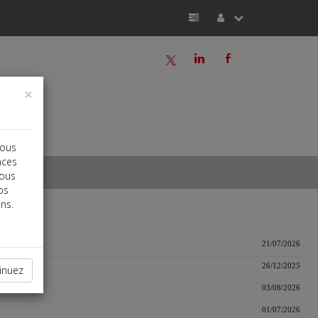
a
j
b
×
vous
nces
vous
os
ns.
21/07/2026
26/12/2025
inuez
03/08/2026
01/07/2026