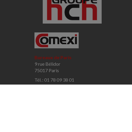
Bureaux de Paris
9 rue Bélidor
75017 Paris
Tél. : 01 78 09 38 01
Courriel :
c.hadjaj@comexi.fr