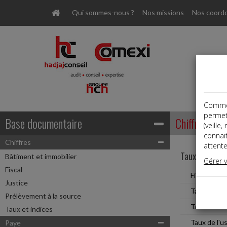
Qui sommes-nous ?
Nos missions
Nos coord
Comme t
permet
Base documentaire
Chiffres
(veille
connai
Chiffres
attente
Taux et indic
Bâtiment et immobilier
Gérer 
Fiscal
Finance
Justice
Taux d'intér
Prélèvement à la source
Taux de cha
Taux et indices
Taux de l'u
Paye