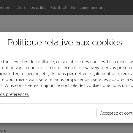
onnées
Adresses utiles
Contact
Nos communiqués
Politique relative aux cookies
ous les sites de confiance, ce site utilise des cookies. Les cookies 
tent de vous connecter en tout sécurité, de sauvegarder vos préfére
, newsletter, recherche, etc.). Ils nous permettent également de mieux 
tre pour mieux vous servir et vous proposer des services adaptés à v
s. Vous conserverez toujours le contrôle des cookies que nous utiliso
es
vos préférences
êt légal
Acceptez et cont
nge fin de mois
sure