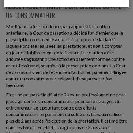
RECOUVREMENT TARDIF D'UNE CRÉANCE CONTRE
UN CONSOMMATEUR
Modifiant sa jurisprudence par rapport à la solution
antérieure, la Cour de cassation a décidé l'an dernier que la
prescription commence à courir à compter de la date à
laquelle ont été réalisées les prestations, et non à compter
du jour d'établissement de la facture. La solution a été
adoptée s'agissant d'une action en paiement formée contre
un professionnel, soumise à la prescription de 5 ans. La Cour
de cassation vient de l'étendre à l'action en paiement dirigée
contre un consommateur, relevant d'une prescription
biennale.
En principe, passé le délai de 2 ans, un professionnel ne peut
plus agir contre un consommateur pour se faire payer. Un
entrepreneur agit pourtant contre des clients
consommateurs en paiement du solde des travaux réalisés
plus de 2 ans après l'exécution de la prestation. Il estime être
dans les temps. En effet, il a agi moins de 2 ans après