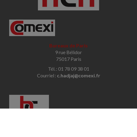
Bureaux de Paris
9 rue Bélidor
75017 Paris
Tél. : 01 78 09 38 01
Courriel :
c.hadjaj@comexi.fr
Bureaux de Savigny-sur-Orge