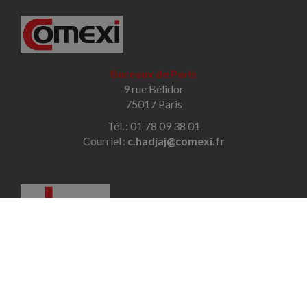
Bureaux de Paris
9 rue Bélidor
75017 Paris
Tél. : 01 78 09 38 01
Courriel :
c.hadjaj@comexi.fr
Bureaux de Savigny-sur-Orge
32 avenue des Écoles
91600 Savigny-sur-Orge