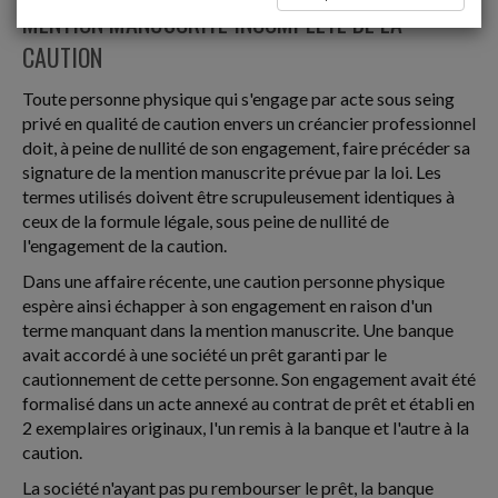
MENTION MANUSCRITE INCOMPLÈTE DE LA
CAUTION
Toute personne physique qui s'engage par acte sous seing
privé en qualité de caution envers un créancier professionnel
doit, à peine de nullité de son engagement, faire précéder sa
signature de la mention manuscrite prévue par la loi. Les
termes utilisés doivent être scrupuleusement identiques à
ceux de la formule légale, sous peine de nullité de
l'engagement de la caution.
Dans une affaire récente, une caution personne physique
espère ainsi échapper à son engagement en raison d'un
terme manquant dans la mention manuscrite. Une banque
avait accordé à une société un prêt garanti par le
cautionnement de cette personne. Son engagement avait été
formalisé dans un acte annexé au contrat de prêt et établi en
2 exemplaires originaux, l'un remis à la banque et l'autre à la
caution.
La société n'ayant pas pu rembourser le prêt, la banque