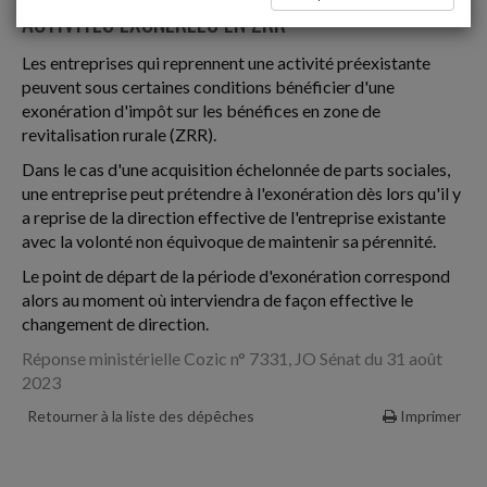
ACTIVITÉS EXONÉRÉES EN ZRR
Les entreprises qui reprennent une activité préexistante
peuvent sous certaines conditions bénéficier d'une
exonération d'impôt sur les bénéfices en zone de
revitalisation rurale (ZRR).
Dans le cas d'une acquisition échelonnée de parts sociales,
une entreprise peut prétendre à l'exonération dès lors qu'il y
a reprise de la direction effective de l'entreprise existante
avec la volonté non équivoque de maintenir sa pérennité.
Le point de départ de la période d'exonération correspond
alors au moment où interviendra de façon effective le
changement de direction.
Réponse ministérielle Cozic n° 7331, JO Sénat du 31 août
2023
Retourner à la liste des dépêches
Imprimer