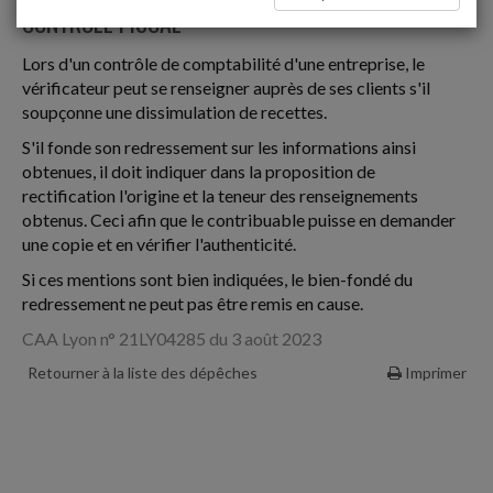
CONTRÔLE FISCAL
Lors d'un contrôle de comptabilité d'une entreprise, le
vérificateur peut se renseigner auprès de ses clients s'il
soupçonne une dissimulation de recettes.
S'il fonde son redressement sur les informations ainsi
obtenues, il doit indiquer dans la proposition de
rectification l'origine et la teneur des renseignements
obtenus. Ceci afin que le contribuable puisse en demander
une copie et en vérifier l'authenticité.
Si ces mentions sont bien indiquées, le bien-fondé du
redressement ne peut pas être remis en cause.
CAA Lyon n° 21LY04285 du 3 août 2023
Retourner à la liste des dépêches
Imprimer