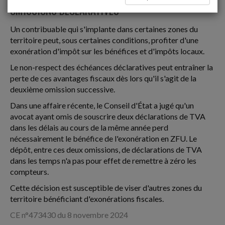
OMISSIONS DÉCLARATIVES
Un contribuable qui s'implante dans certaines zones du
territoire peut, sous certaines conditions, profiter d'une
exonération d'impôt sur les bénéfices et d'impôts locaux.
Le non-respect des échéances déclaratives peut entraîner la
perte de ces avantages fiscaux dès lors qu'il s'agit de la
deuxième omission successive.
Dans une affaire récente, le Conseil d'État a jugé qu'un
avocat ayant omis de souscrire deux déclarations de TVA
dans les délais au cours de la même année perd
nécessairement le bénéfice de l'exonération en ZFU. Le
dépôt, entre ces deux omissions, de déclarations de TVA
dans les temps n'a pas pour effet de remettre à zéro les
compteurs.
Cette décision est susceptible de viser d'autres zones du
territoire bénéficiant d'exonérations fiscales.
CE n°473430 du 8 novembre 2024