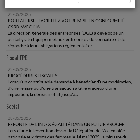
Vie des affaires
28/05/2025
PORTAIL RSE : FACILITEZ VOTRE MISE EN CONFORMITÉ
CSRD AVEC L'IA
La direction générale des entreprises (DGE) a développé un
portail gratuit qui permet aux entreprises de connaître et de
répondre à leurs obligations réglementaires...
Fiscal TPE
28/05/2025
PROCÉDURES FISCALES
Lorsqu'un contribuable demande à bénéficier d'une modération,
d'une remise ou d'une transaction à titre gracieux d'une
imposition, la décision était jusqu'à...
Social
28/05/2025
REFONTE DE L'INDEX ÉGALITÉ DANS UN FUTUR PROCHE
Lors d'une intervention devant la Délégation de l'Assemblée
nationale aux droits des femmes le 14 mai 2025, la ministre du