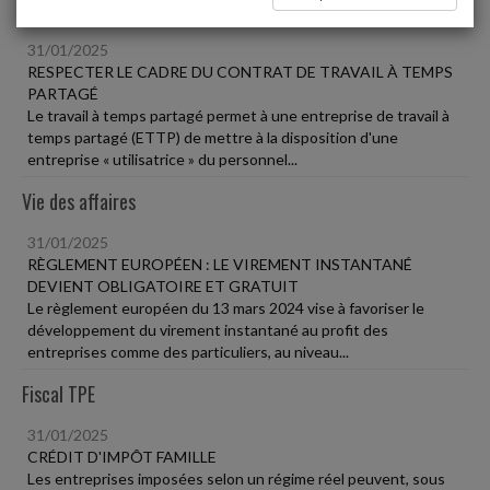
Social
31/01/2025
RESPECTER LE CADRE DU CONTRAT DE TRAVAIL À TEMPS
PARTAGÉ
Le travail à temps partagé permet à une entreprise de travail à
temps partagé (ETTP) de mettre à la disposition d'une
entreprise « utilisatrice » du personnel...
Vie des affaires
31/01/2025
RÈGLEMENT EUROPÉEN : LE VIREMENT INSTANTANÉ
DEVIENT OBLIGATOIRE ET GRATUIT
Le règlement européen du 13 mars 2024 vise à favoriser le
développement du virement instantané au profit des
entreprises comme des particuliers, au niveau...
Fiscal TPE
31/01/2025
CRÉDIT D'IMPÔT FAMILLE
Les entreprises imposées selon un régime réel peuvent, sous