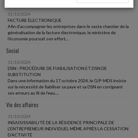
Fiscal TPE
31/10/2024
FACTURE ÉLECTRONIQUE
Afin d'accompagner les entreprises dans le vaste chantier de la
généralisation de la facture électronique, le ministère de
l'économie poursuit son effort...
Social
31/10/2024
DSN : PROCÉDURE DE FIABILISATION ET DSN DE
SUBSTITUTION
Dans une information du 17 octobre 2024, le GIP-MDS insiste
sur la nécessité de fiabiliser sa paye et sa DSN en corrigeant
ses erreurs au fil de l'eau....
Vie des affaires
31/10/2024
INSAISISSABILITÉ DE LA RÉSIDENCE PRINCIPALE DE
L'ENTREPRENEUR INDIVIDUEL MÊME APRÈS LA CESSATION
D'ACTIVITÉ