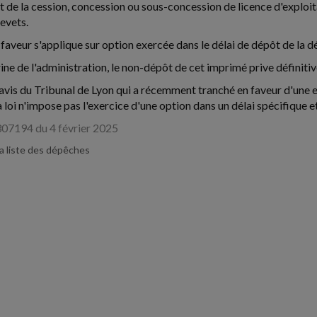
et de la cession, concession ou sous-concession de licence d'exploita
evets.
faveur s'applique sur option exercée dans le délai de dépôt de la d
rine de l'administration, le non-dépôt de cet imprimé prive définiti
l'avis du Tribunal de Lyon qui a récemment tranché en faveur d'une e
a loi n'impose pas l'exercice d'une option dans un délai spécifique e
307194 du 4 février 2025
la liste des dépêches