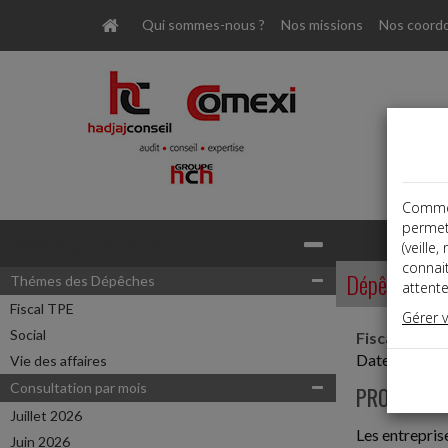
Qui sommes-nous ?
Nos missions
Nos coord
Comme t
permet
Base documentaire
(veille
connai
Dépêches
Thémes des Dépêches
attente
Fiscal TPE
Gérer 
Social
Fiscal TPE
Date: 2025-
Vie des affaires
Consultation par mois
PROPRIÉTÉ
Juillet 2026
Les entreprise
Juin 2026