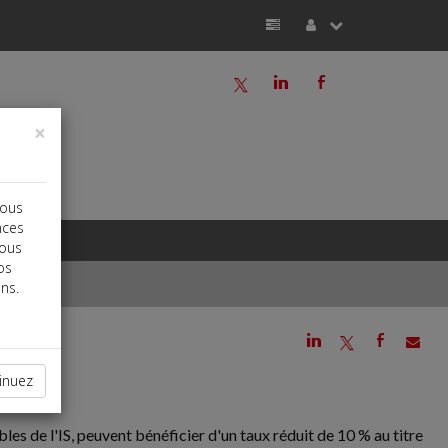
a
j
b
×
vous
nces
vous
os
ns.
j
a
b
inuez
bles de l'IS, peuvent bénéficier d'un taux réduit de 10 % au titre