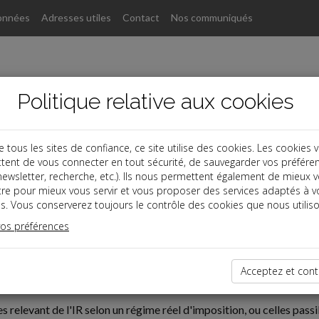
onnées
Adresses utiles
Contact
Nos communiqués
Politique relative aux cookies
ous les sites de confiance, ce site utilise des cookies. Les cookies 
tent de vous connecter en tout sécurité, de sauvegarder vos préfére
, newsletter, recherche, etc.). Ils nous permettent également de mieux 
tre pour mieux vous servir et vous proposer des services adaptés à v
s. Vous conserverez toujours le contrôle des cookies que nous utiliso
vos préférences
07-23
Acceptez et cont
 INDUSTRIELLE
s relevant de l'IR selon un régime réel d'imposition, ou celles passi