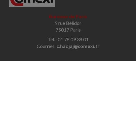
Bureaux de Paris
9 rue Bélidor
75017 Paris
Tél. : 01 78 09 38 01
Courriel :
c.hadjaj@comexi.fr
Bureaux de Savigny-sur-Orge
32 avenue des Écoles
91600 Savigny-sur-Orge
Tél. : 01 69 96 48 79
Courriel :
contact@hadjaj-conseil.com