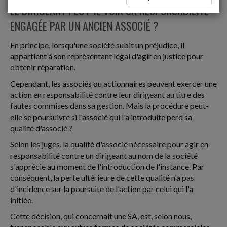
LE DIRIGEANT PEUT-IL VOIR SA RESPONSABILITÉ
ENGAGÉE PAR UN ANCIEN ASSOCIÉ ?
En principe, lorsqu'une société subit un préjudice, il
appartient à son représentant légal d'agir en justice pour
obtenir réparation.
Cependant, les associés ou actionnaires peuvent exercer une
action en responsabilité contre leur dirigeant au titre des
fautes commises dans sa gestion. Mais la procédure peut-
elle se poursuivre si l'associé qui l'a introduite perd sa
qualité d'associé ?
Selon les juges, la qualité d'associé nécessaire pour agir en
responsabilité contre un dirigeant au nom de la société
s'apprécie au moment de l'introduction de l'instance. Par
conséquent, la perte ultérieure de cette qualité n'a pas
d'incidence sur la poursuite de l'action par celui qui l'a
initiée.
Cette décision, qui concernait une SA, est, selon nous,