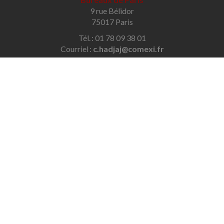
9 rue Bélidor
75017 Paris
Tél. : 01 78 09 38 01
Courriel :
c.hadjaj@comexi.fr
Bureaux de Savigny-sur-Orge
32 avenue des Écoles
91600 Savigny-sur-Orge
Tél. : 01 69 96 48 79
Courriel :
contact@hadjaj-conseil.com