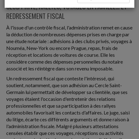
CLUB PRIVÉ, RALLYES, VOYAGES EN FAMILLE... ET
REDRESSEMENT FISCAL
À l'issue d'un contrôle fiscal, l'administration remet en cause
la déduction de nombreuses dépenses prises en charge par
une étude notariale : adhésions à des clubs privés, voyages à
Nouméa, New-York ou encore Prague, repas, frais de
réception et locations de voitures de course. Elle les
considère comme des dépenses personnelles du notaire
associé et les réintègre dans son revenu imposable.
Un redressement fiscal que conteste l'intéressé, qui
soutient, notamment, que son adhésion au Cercle Saint-
Germain lui permettait de développer sa clientèle, que ses
voyages étaient l'occasion d'entretenir des relations
professionnelles et que sa participation à des rallyes
automobiles favorisait les contacts d'affaires. Le juge, saisi
du litige, écarte ces différents arguments et donne raison à
l'administration fiscale. Malgré plusieurs attestations
censées établir que ces voyages, réceptions ou activités