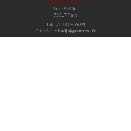
Bureaux de Paris
9 rue Bélidor
75017 Paris
Tél. : 01 78 09 38 01
Courriel :
c.hadjaj@comexi.fr
Bureaux de Savigny-sur-Orge
32 avenue des Écoles
91600 Savigny-sur-Orge
Tél. : 01 69 96 48 79
Courriel :
contact@hadjaj-conseil.com