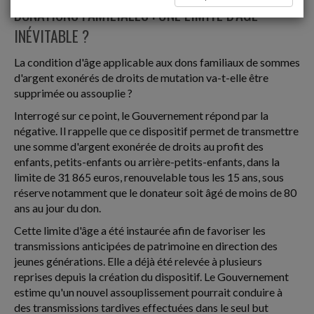
DONATIONS FAMILIALES : UNE LIMITE D'ÂGE
INÉVITABLE ?
La condition d'âge applicable aux dons familiaux de sommes
d'argent exonérés de droits de mutation va-t-elle être
supprimée ou assouplie ?
Interrogé sur ce point, le Gouvernement répond par la
négative. Il rappelle que ce dispositif permet de transmettre
une somme d'argent exonérée de droits au profit des
enfants, petits-enfants ou arrière-petits-enfants, dans la
limite de 31 865 euros, renouvelable tous les 15 ans, sous
réserve notamment que le donateur soit âgé de moins de 80
ans au jour du don.
Cette limite d'âge a été instaurée afin de favoriser les
transmissions anticipées de patrimoine en direction des
jeunes générations. Elle a déjà été relevée à plusieurs
reprises depuis la création du dispositif. Le Gouvernement
estime qu'un nouvel assouplissement pourrait conduire à
des transmissions tardives effectuées dans le seul but