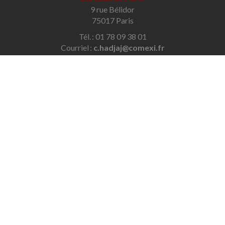
9 rue Bélidor
75017 Paris
Tél. : 01 78 09 38 01
Courriel :
c.hadjaj@comexi.fr
Bureaux de Savigny-sur-Orge
32 avenue des Écoles
91600 Savigny-sur-Orge
Tél. : 01 69 96 48 79
Courriel :
contact@hadjaj-conseil.com