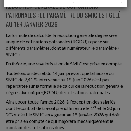
RÉDUCTION GÉNÉRALE DE COTISATIONS
PATRONALES : LE PARAMÈTRE DU SMIC EST GELÉ
AU 1ER JANVIER 2026
La formule de calcul de la réduction générale dégressive
unique de cotisations patronales (RGDU) repose sur
différents paramètres, dont au numérateur le paramètre «
SMIC ».
En théorie, une revalorisation du SMIC est prise en compte.
Toutefois, un décret du 14 juin prévoit que la hausse du
er
SMIC de 2,41 % intervenue au 1
juin 2026 n'est pas
répercutée sur la formule de calcul de la réduction générale
dégressive unique (RGDU) de cotisations patronales.
Ainsi, pour toute l'année 2026, à l'exception des salariés
er
dont le contrat de travail prend fin entre le 1
et le 30 juin
er
2026, c'est le SMIC en vigueur au 1
janvier 2026 qui doit
être pris en compte ce qui majorera mécaniquement le
montant des cotisations dues.